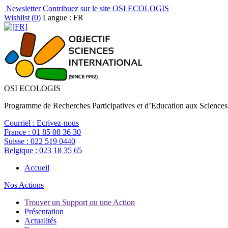
Newsletter
Contribuez sur le site OSI ECOLOGIS
Wishlist (
0
)
Langue : FR
OSI ECOLOGIS
Programme de Recherches Participatives et d’Education aux Sciences
Courriel :
Ecrivez-nous
France :
01 85 08 36 30
Suisse :
022 519 0440
Belgique :
023 18 35 65
Accueil
Nos Actions
Trouver un Support ou une Action
Présentation
Actualités