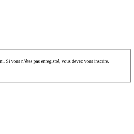
rum, vous devez vous enregistrer au préalable. Merci d’indiquer ci-dessous l’identifiant personnel qui vous a été fourni. Si vous n’êtes pas enregistré, vous devez vous inscrire.