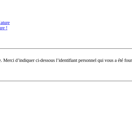
ature
re !
Pour participer à ce fo